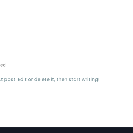
QUIÉNES SOMOS
ÁREAS DE PRÁCTICA
NUESTRO EQU
zed
post. Edit or delete it, then start writing!